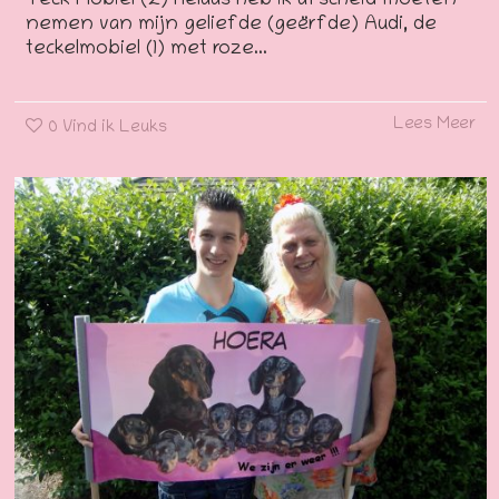
Teck Mobiel (2) Helaas heb ik afscheid moeten
nemen van mijn geliefde (geërfde) Audi, de
teckelmobiel (1) met roze...
Lees Meer
0
Vind ik Leuks