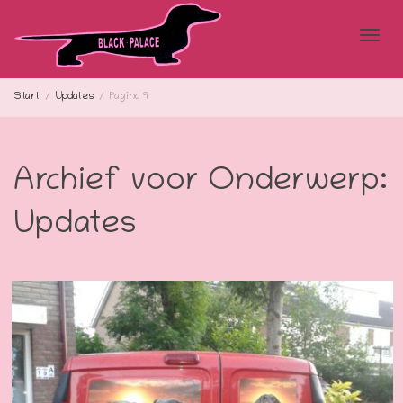
Blad
Start
Updates
Pagina 9
doo
Archief voor Onderwerp:
Updates
de
navi