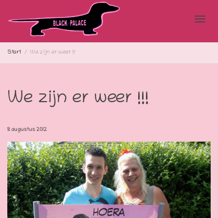
Blad
Start
We zijn er weer !!!
doo
We zijn er weer !!!
de
8 augustus 2012
navi