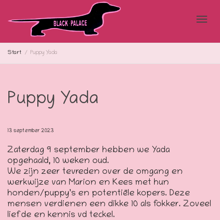
Blad
Start
Puppy Yada
doo
Puppy Yada
de
13 september 2023
Zaterdag 9 september hebben we Yada
opgehaald, 10 weken oud.
navi
We zijn zeer tevreden over de omgang en
werkwijze van Marion en Kees met hun
honden/puppy’s en potentiële kopers. Deze
mensen verdienen een dikke 10 als fokker. Zoveel
liefde en kennis vd teckel.