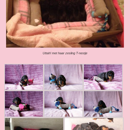
Uttah! met haar zesling T-nestje