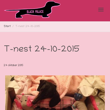
Blad
Start
T-nest 24-10-2015
doo
T-nest 24-10-2015
de
24 oktober 2015
navi