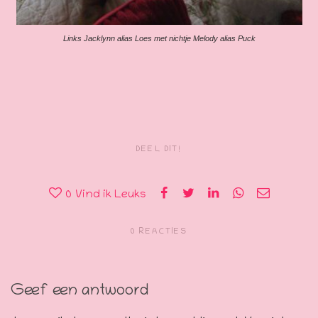
Links Jacklynn alias Loes met nichtje Melody alias Puck
DEEL DIT!
0
Vind ik Leuks
0 REACTIES
Geef een antwoord