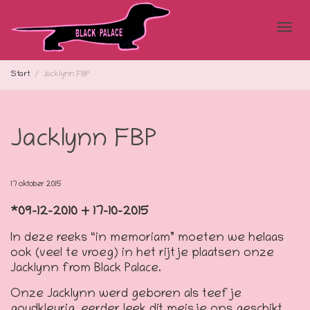
Blad
Start
Jacklynn FBP
doo
Jacklynn FBP
de
17 oktober 2015
*09-12-2010 + 17-10-2015
navi
In deze reeks “in memoriam” moeten we helaas
ook (veel te vroeg) in het rijtje plaatsen onze
Jacklynn from Black Palace.
Onze Jacklynn werd geboren als teefje
goudkleurig, eerder leek dit meisje ons geschikt