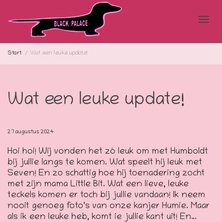
Blad
Start
Wat een leuke update!
doo
Wat een leuke update!
de
27 augustus 2024
Hoi hoi! Wij vonden het zó leuk om met Humboldt
bij jullie langs te komen. Wat speelt hij leuk met
navi
Seven! En zo schattig hoe hij toenadering zocht
met zijn mama Little Bit. Wat een lieve, leuke
teckels komen er toch bij jullie vandaan! Ik neem
nooit genoeg foto’s van onze kanjer Humie. Maar
als ik een leuke heb, komt ie jullie kant uit! En…