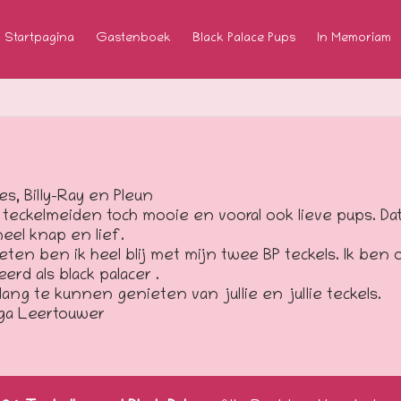
Startpagina
Gastenboek
Black Palace Pups
In Memoriam
s, Billy-Ray en Pleun
eckelmeiden toch mooie en vooral ook lieve pups. Dat
heel knap en lief.
eten ben ik heel blij met mijn twee BP teckels. Ik ben o
rd als black palacer .
lang te kunnen genieten van jullie en jullie teckels.
lga Leertouwer