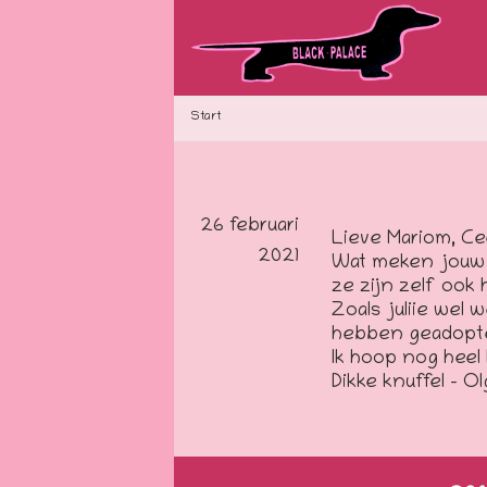
Start
26 februari
Lieve Mariom, Cee
2021
Wat meken jouw t
ze zijn zelf ook 
Zoals juliie wel w
hebben geadoptee
Ik hoop nog heel 
Dikke knuffel – O