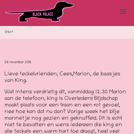
Blad
Start
doo
28 november 2018
Lieve teckelvrienden, Cees,Marion, de baasjes
de
van King.
Wat intens verdrietig dit, vanmiddag 12.30 Marion
aan de telefoon, king is Overleden!! Blijdschap
navi
maakt plaats voor een traan en een rot gevoel,
nee hoe kan dat nu dan? Vorige week het blije
mannetje nog gezien en geknuffeld. Dit is echt
niet te bevatten en wens iedereen die king en
alle teckels een warm hart toe draagt, heel veel