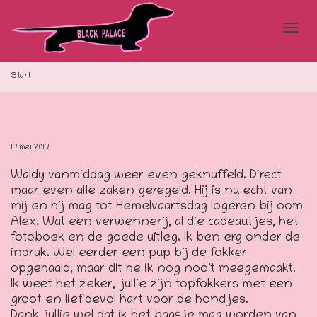
Blad
Start
doo
17 mei 2017
Waldy vanmiddag weer even geknuffeld. Direct
de
maar even alle zaken geregeld. Hij is nu echt van
mij en hij mag tot Hemelvaartsdag logeren bij oom
Alex. Wat een verwennerij, al die cadeautjes, het
fotoboek en de goede uitleg. Ik ben erg onder de
navi
indruk. Wel eerder een pup bij de fokker
opgehaald, maar dit he ik nog nooit meegemaakt.
Ik weet het zeker, jullie zijn topfokkers met een
groot en liefdevol hart voor de hondjes.
Dank jullie wel dat ik het baasje mag worden van