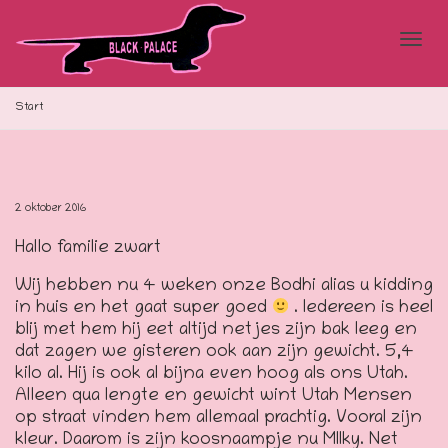
Blad
Start
doo
2 oktober 2016
Hallo familie zwart
de
Wij hebben nu 4 weken onze Bodhi alias u kidding
in huis en het gaat super goed
. Iedereen is heel
blij met hem hij eet altijd netjes zijn bak leeg en
navi
dat zagen we gisteren ook aan zijn gewicht. 5,4
kilo al. Hij is ook al bijna even hoog als ons Utah.
Alleen qua lengte en gewicht wint Utah Mensen
op straat vinden hem allemaal prachtig. Vooral zijn
kleur. Daarom is zijn koosnaampje nu MIlky. Net