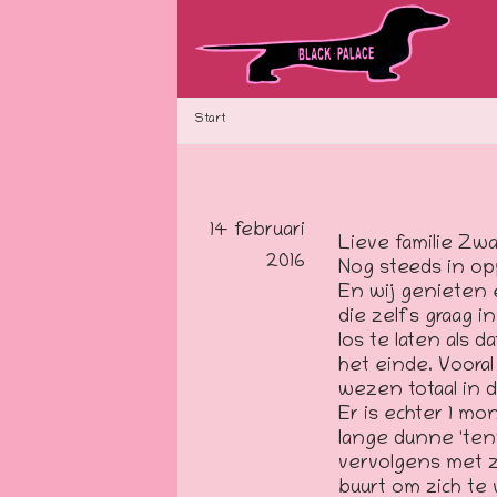
Start
14 februari
Lieve familie Zwa
2016
Nog steeds in op
En wij genieten e
die zelfs graag i
los te laten als 
het einde. Voora
wezen totaal in d
Er is echter 1 mo
lange dunne 'tent
vervolgens met zi
buurt om zich te 