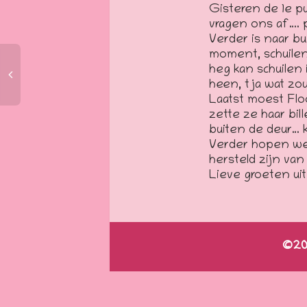
Gisteren de 1e p
vragen ons af…. p
Verder is naar bu
moment, schuilen
heg kan schuilen 
heen, tja wat zo
Laatst moest Flo
zette ze haar bil
buiten de deur… k
Verder hopen we,
hersteld zijn van
Lieve groeten ui
©202