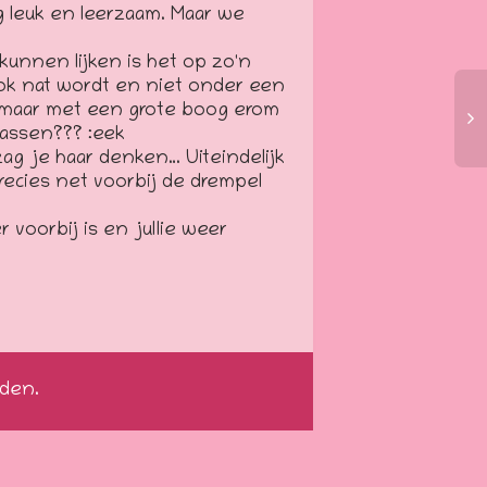
g leuk en leerzaam. Maar we
kunnen lijken is het op zo'n
ok nat wordt en niet onder een
bij maar met een grote boog erom
wassen??? :eek
ag je haar denken… Uiteindelijk
recies net voorbij de drempel
voorbij is en jullie weer
den.