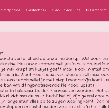
Startpagina
Gastenboek
Black Palace Pups
In Memoriam
rt,
perste verliefdheid op onze meiden :p ! Wat doen ze 
lke dag. Met onze zonnestraaltjes in huis! Frutsel is e
n je nek kruipt en kusjes geeft maar is ook in staat 
dat nodig is. Want Floor houdt van stoeien :roll maar o
l als een tennisballetje met piep tevoorschijn komt v
e ban van dit hypnotiserende kleinood :upset !
nster in huis waar beiden nerveus van worden… Het laat
akel' zich aan de muur 'hecht' laat hij zijn gebrul door
jn lange snuit alles op te zuigen waar hij komt . Dan 
verstoppen en laatst hadden ze zich zelfs in het toile