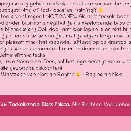
uppytraining gehad: ondanks de bittere kou was het er
uppytraining of toch 'baasjes' training!?
iten als het regent 'NOT DONE'… Als er 2 teckels boos 
d onder buurmans heg! Dat je als meelopende baas o
is bijzaak :sigh ! Ook door een plas lopen is er niet 
u jij doen als je je pootjes met je eigen tong moet 
or plassen maar het regende… zittend op de drempel z
letjes achterstevoren net over de drempel en plaste p
leine slimme teckel!
 lieve Marion en Cees, dat het lege nestsynroom weer 
 alle gezondheidsklachten!
t Westzaan van Marc en Regina
– Regina en Marc
6 Teckelkennel Black Palace.
Alle Rechten Voorbehou