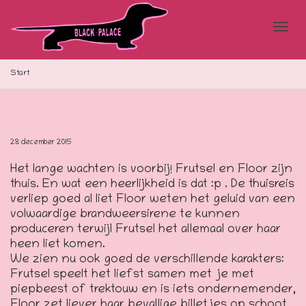
Blad
Start
doo
28 december 2015
Het lange wachten is voorbij! Frutsel en Floor zijn
de
thuis. En wat een heerlijkheid is dat :p . De thuisreis
verliep goed al liet Floor weten het geluid van een
volwaardige brandweersirene te kunnen
produceren terwijl Frutsel het allemaal over haar
navi
heen liet komen.
We zien nu ook goed de verschillende karakters:
Frutsel speelt het liefst samen met je met
piepbeest of trektouw en is iets ondernemender,
Floor zet liever haar bevallige billetjes op schoot