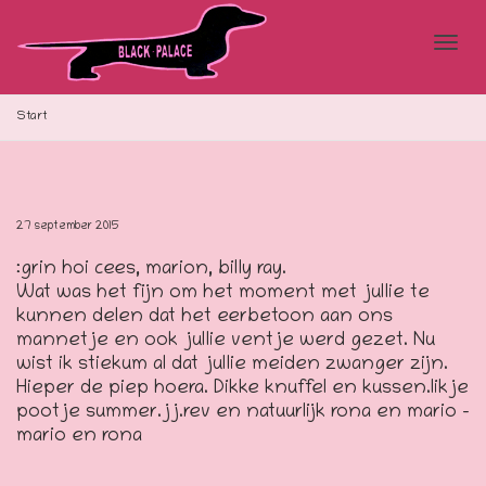
Blad
Start
doo
27 september 2015
:grin hoi cees, marion, billy ray.
de
Wat was het fijn om het moment met jullie te
kunnen delen dat het eerbetoon aan ons
mannetje en ook jullie ventje werd gezet. Nu
wist ik stiekum al dat jullie meiden zwanger zijn.
navi
Hieper de piep hoera. Dikke knuffel en kussen.likje
pootje summer.jj.rev en natuurlijk rona en mario –
mario en rona