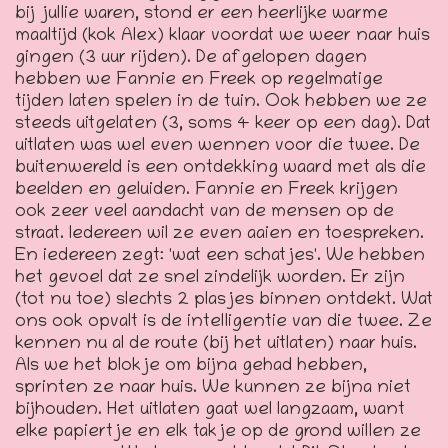
bij jullie waren, stond er een heerlijke warme
maaltijd (kok Alex) klaar voordat we weer naar huis
gingen (3 uur rijden). De afgelopen dagen
hebben we Fannie en Freek op regelmatige
tijden laten spelen in de tuin. Ook hebben we ze
steeds uitgelaten (3, soms 4 keer op een dag). Dat
uitlaten was wel even wennen voor die twee. De
buitenwereld is een ontdekking waard met als die
beelden en geluiden. Fannie en Freek krijgen
ook zeer veel aandacht van de mensen op de
straat. Iedereen wil ze even aaien en toespreken.
En iedereen zegt: 'wat een schatjes'. We hebben
het gevoel dat ze snel zindelijk worden. Er zijn
(tot nu toe) slechts 2 plasjes binnen ontdekt. Wat
ons ook opvalt is de intelligentie van die twee. Ze
kennen nu al de route (bij het uitlaten) naar huis.
Als we het blokje om bijna gehad hebben,
sprinten ze naar huis. We kunnen ze bijna niet
bijhouden. Het uitlaten gaat wel langzaam, want
elke papiertje en elk takje op de grond willen ze