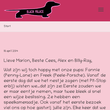
Blad
Start
doo
18 april 2014
Lieve Marion, Beste Cees, Alex en Billy-Ray,
de
Wat zijn wij toch happy met onze pups: Fannie
(Penny-Lane) en Freek (Peele-Porsche). Vanaf de
eerste dag dat we het nestje zagen (met Pit-Stop
navi
erbij) wisten we…dat zijn ze! Eerste zouden we
er maar eentje nemen, maar twee bleek al snel
een wijze beslissing. Ze hebben een
speelkameraadje. Ook vanaf het eerste bezoek
viel ons op hoe gastvrij jullie zijn. Elke keer dat we