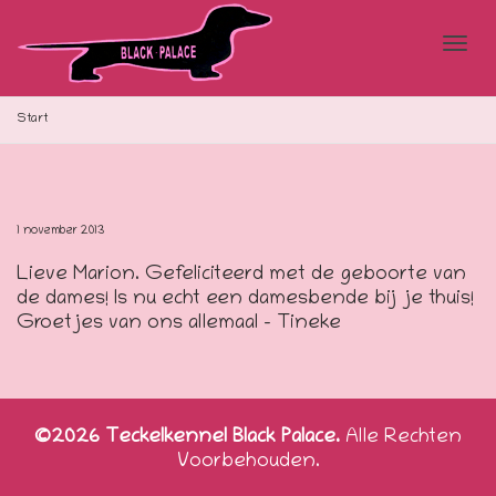
Blad
Start
doo
1 november 2013
Lieve Marion. Gefeliciteerd met de geboorte van
de
de dames! Is nu echt een damesbende bij je thuis!
Groetjes van ons allemaal – Tineke
navi
©2026 Teckelkennel Black Palace.
Alle Rechten
Voorbehouden.