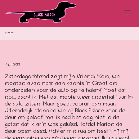
Blad
Start
doo
7 juli 2013
Zaterdagochtend zegt mijn Vriend; "Kom, we
de
moeten even naar een kennis in Groet om
onderdelen voor de auto op te halen!" Moet dat
nou, dacht ik. Met dat mooie weer anderhalf uur in
de auto zitten. Maar goed, vooruit dan maar.
navi
Uiteindelijk stonden we bij Black Palace voor de
deur en geloof me, ik had het nog niet in de
gaten dat ik erin was geluisd. Totdat Marion de
deur open deed. Achter m'n rug om heeft hij mij
de verrassing van m'n leven bezorgd. Ik was echt