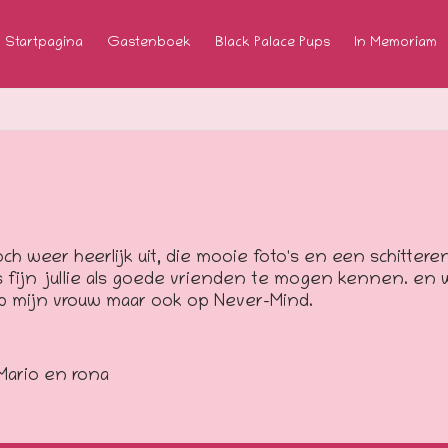
Startpagina
Gastenboek
Black Palace Pups
In Memoriam
och weer heerlijk uit, die mooie foto's en een schittere
 fijn jullie als goede vrienden te mogen kennen. en w
p mijn vrouw maar ook op Never-Mind.
Mario en rona