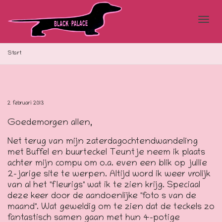
Blad
Start
doo
2 februari 2013
Goedemorgen allen,
de
Net terug van mijn zaterdagochtendwandeling
met Buffel en buurteckel Teuntje neem ik plaats
achter mijn compu om o.a. even een blik op jullie
navi
2-jarige site te werpen. Altijd word ik weer vrolijk
van al het "fleurigs" wat ik te zien krijg. Speciaal
deze keer door de aandoenlijke "foto s van de
maand". Wat geweldig om te zien dat de teckels zo
fantastisch samen gaan met hun 4-potige