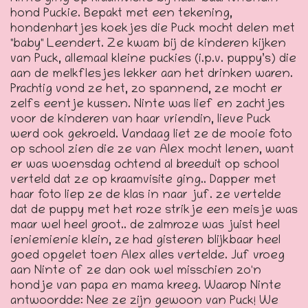
hond Puckie. Bepakt met een tekening,
hondenhartjes koekjes die Puck mocht delen met
"baby" Leendert. Ze kwam bij de kinderen kijken
van Puck, allemaal kleine puckies (i.p.v. puppy’s) die
aan de melkflesjes lekker aan het drinken waren.
Prachtig vond ze het, zo spannend, ze mocht er
zelfs eentje kussen. Ninte was lief en zachtjes
voor de kinderen van haar vriendin, lieve Puck
werd ook gekroeld. Vandaag liet ze de mooie foto
op school zien die ze van Alex mocht lenen, want
er was woensdag ochtend al breeduit op school
verteld dat ze op kraamvisite ging.. Dapper met
haar foto liep ze de klas in naar juf. ze vertelde
dat de puppy met het roze strikje een meisje was
maar wel heel groot.. de zalmroze was juist heel
ieniemienie klein, ze had gisteren blijkbaar heel
goed opgelet toen Alex alles vertelde. Juf vroeg
aan Ninte of ze dan ook wel misschien zo'n
hondje van papa en mama kreeg. Waarop Ninte
antwoordde: Nee ze zijn gewoon van Puck! We