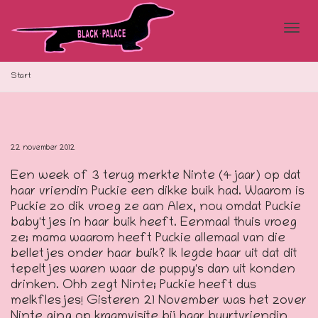
Blad
Start
doo
22 november 2012
Een week of 3 terug merkte Ninte (4jaar) op dat
de
haar vriendin Puckie een dikke buik had. Waarom is
Puckie zo dik vroeg ze aan Alex, nou omdat Puckie
baby'tjes in haar buik heeft. Eenmaal thuis vroeg
ze; mama waarom heeft Puckie allemaal van die
navi
belletjes onder haar buik? Ik legde haar uit dat dit
tepeltjes waren waar de puppy's dan uit konden
drinken. Ohh zegt Ninte; Puckie heeft dus
melkflesjes! Gisteren 21 November was het zover
Ninte ging op kraamvisite bij haar buurtvriendin