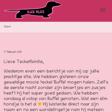
Blad
Start
doo
17 februari 2011
Lieve Teckelfamilie,
de
Wederom even een berichtje van mij op jullie
prachtige site. We hebben gisteren onze
geweldige mooie teckel `Buffel` mogen halen. Zelfs
navi
de eerste nacht zonder zijn broertjes en zusjes
heeft hij het super goed gedaan. We hebben
vandaag al volop van Buffel genoten. Wat een slim
hondje is het al
Hij luisterde direct naar zijn
naam en na een wandelingetje nam hij meteen