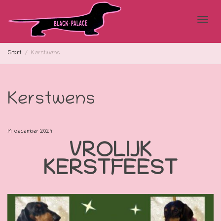
Blad
Start
Kerstwens
doo
Kerstwens
de
14 december 2024
VROLIJK
KERSTFEEST
navi